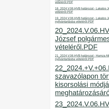
vételéről
.PDF
18_2024.V.06.
HVB határozat
- Lakatos J
vételéről
.PDF
19_2024.V.06.
HVB határozat -
Lakatos J
nyilvántartásba vételéről
.PDF
20_2024.V.06.HV
József polgármest
vételéről.PDF
21_2024.V.06.
HVB határozat -
Hamza Att
nyilvántartásba vételéről
.PDF
22_2024.+V.+06.H
szavazólapon tört
kisorsolási módj
meghatározásár
23_2024.V.06.HV