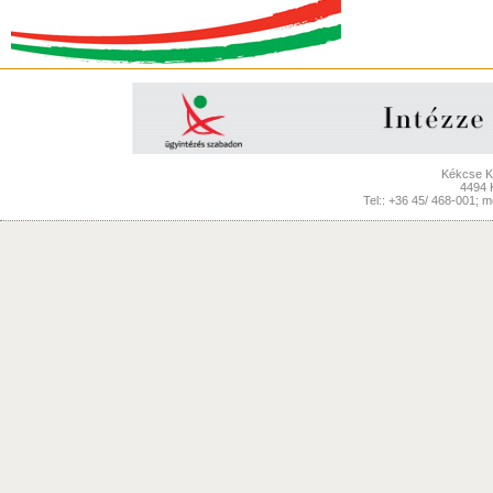
Kékcse Kö
4494 
Tel:: +36 45/ 468-001; 