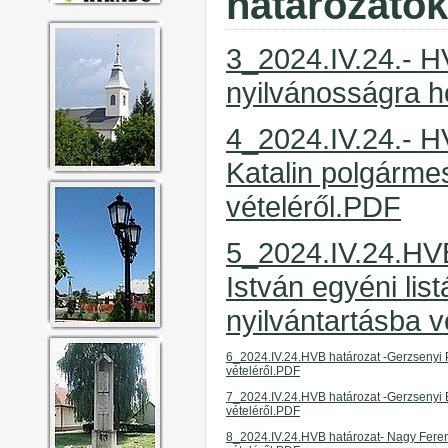
határozatok
3_2024.IV.24.- H
nyilvánosságra 
4_2024.IV.24.- H
Katalin polgármes
vételéről.PDF
5_2024.IV.24.HVB
István egyéni list
nyilvántartásba v
6_2024.IV.24.HVB határozat -
Gerzsenyi P
vételéről
.PDF
7_2024.IV.24.HVB határozat -
Gerzsenyi B
vételéről
.PDF
8_2024.IV.24.
HVB határozat
- Nagy Feren