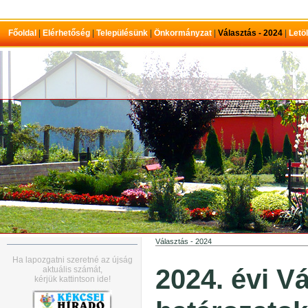
Főoldal
|
Elérhetőség
|
Településünk
|
Önkormányzat
|
Választás - 2024
|
Letö
Választás - 2024
Ha lapozgatni szeretné az újság
2024. évi V
aktuális számát,
kérjük kattintson ide!