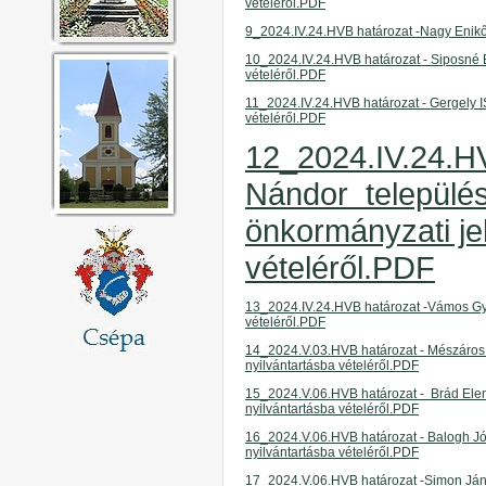
vételéről.PDF
9_2024.IV.24.
HVB határozat
-Nagy Enikőe
10_2024.IV.24.
HVB határozat
- Siposné 
vételéről
.PDF
11_2024.IV.24.
HVB határozat
- Gergely I
vételéről
.PDF
12_2024.IV.24.H
Nándor
települé
önkormányzati jel
vételéről.PDF
13_2024.IV.24.
HVB határozat
-Vámos Gyö
vételéről
.PDF
14_2024.V.03.
HVB határozat - Mészáro
nyilvántartásba vételéről
.PDF
15_2024.V.06.
HVB határozat -
Brád Elem
nyilvántartásba vételéről
.PDF
16_2024.V.06.
HVB határozat -
Balogh Jó
nyilvántartásba vételéről
.PDF
17_2024.V.06.
HVB határozat
-Simon Jáno