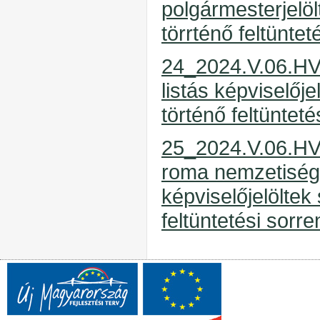
polgármesterjelö
törrténő feltünte
24_2024.V.06.HVB
listás képviselőj
történő feltüntet
25_2024.V.06.HVB
roma nemzetiségi
képviselőjelöltek
feltüntetési sorr