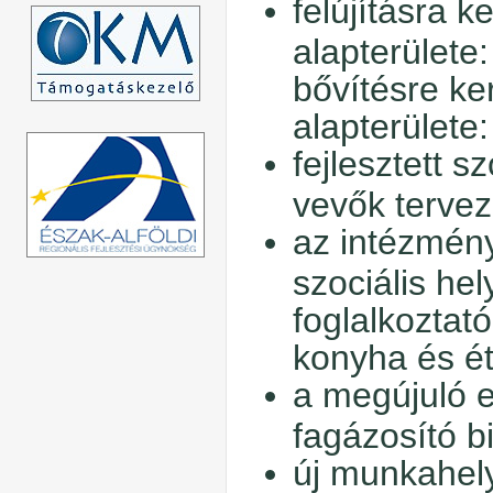
felújításra k
alapterülete
bővítésre ke
alapterülete
fejlesztett s
vevők tervez
az intézmény
szociális he
foglalkoztat
konyha és é
a megújuló e
fagázosító 
új munkahel