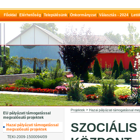
Főoldal
|
Elérhetőség
|
Településünk
|
Önkormányzat
|
Választás - 2024
|
Letö
>
Projektek
Hazai pályázati támogatással meg
EU pályázati támogatással
megvalósuló projektek
SZOCIÁLIS
Hazai pályázati támogatással
megvalósuló projektek
TEKI-2009-1500094/09