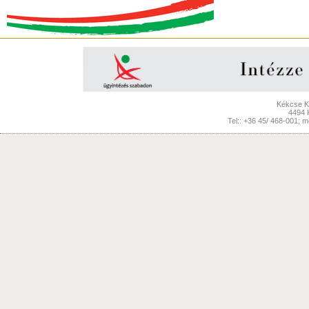
Kékcse Kö
4494 
Tel:: +36 45/ 468-001; 