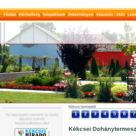
Főoldal
|
Elérhetőség
|
Településünk
|
Önkormányzat
|
Választás - 2024
|
Letö
Kékcse bemutatók
1
2
3
4
5
6
7
Ha lapozgatni szeretné az újság
aktuális számát,
kérjük kattintson ide!
Kékcsei Dohánytermesz