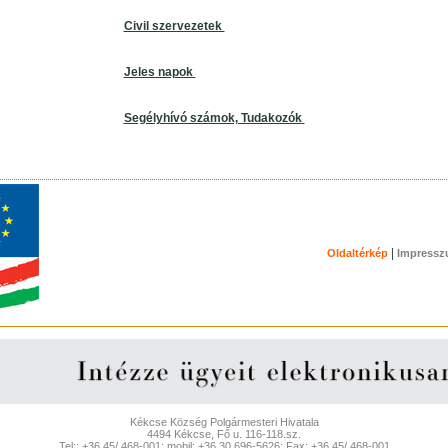
Civil szervezetek
Jeles napok
Segélyhívó számok, Tudakozók
|
Oldaltérkép
Impress
Kékcse Község Polgármesteri Hivatala
4494 Kékcse, Fő u. 116-118.sz.
Tel:: +36 45/ 468-001; mobil: +36 30 696-5626; Fax: +36 45/ 468-001