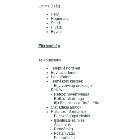
Online újság
Helyi
Regionális
Sport
Hivatal
Egyéb
Elérhetőség
Településünk
Településtörténet
Egyháztörténet
Iskolatörténet
Természeti kincsek
- Egy vízivilág öröksége -
Rétköz
- Rétköz növényvilága
- Rétköz állatvilága
- Ifjú Botanikusok Baráti Köre
Statisztikai adatok
Hasznos információk
- Egészségügyi ellátás
- Istentisztelet, mise
- Állatorvos
- Rendőrség
- Postahivatal
- Polgárőrség