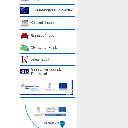
EU-s támogatású projektek
Kékcsei Híradó
Rendezvények
Civil szervezetek
Jeles napok
Segélyhívó számok,
Tudakozók