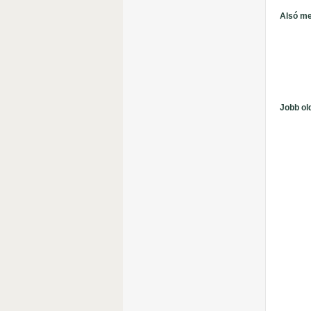
Alsó m
Jobb ol