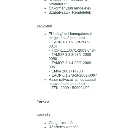
Szervezeti és Működési
Szabályzat
Önkormányzati rendeletek
Szabályzatok, Rendeletek
Projektek
EU pályázati támogatással
megvalósuló projektek
- ÉAOP-4.1.1/2F-2f-2009-
0014
- TIOP-1.1.1/07/1-2008-0484
- TÁMOP-3.3.2-08/2-2008-
0056
- TÁMOP-3.1.4-08/2-2009-
0051
- EMVA 2061714733
- ÉAOP-5.1.2/B-2f-2009-0007
Hazai pályázati támogatással
megvalósuló projektek
- TEKI-2009-1500094/09
Térkép
Keresés
Google keresés
Részletes keresés