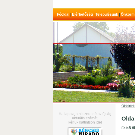
Főoldal
|
Elérhetőség
|
Településünk
|
Önkorm
Oldaltér
Ha lapozgatni szeretné az újság
Olda
aktuális számát,
kérjük kattintson ide!
Felső f