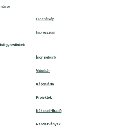
enüsor
Oldaltérkép
Impresszum
dali gyorslinkek
Írjon nekünk
Videótár
Képgaléria
Projektek
Kékcsei Híradó
Rendezvények