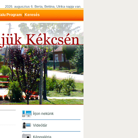
2026. augusztus 6. Berta, Bettina, Ulrika napja van.
alu Program
|
Keresés
Írjon nekünk
Videótár
Képgaléria