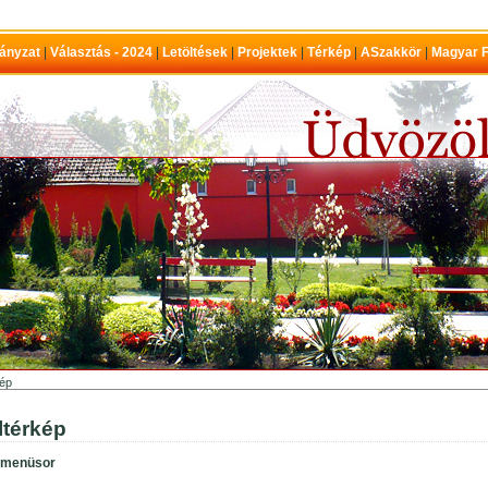
ányzat
|
Választás - 2024
|
Letöltések
|
Projektek
|
Térkép
|
ASzakkör
|
Magyar F
kép
ltérkép
őmenüsor