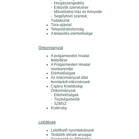
- Horgászengedély
- Esküvők szervezése
- Művelődési Ház és Könyvtár
- Segélyhívó számok,
Tudakozók
Túra-ajánlat
Településbiztonság
A település elérhetősége
Önkormányzat
A polgármestrei hivatal
felépítése
A Polgármesteri Hivatal
munkarendje
Elérhetőségek
Az önkormányzat által
fenntartott intézmények
Cigány Kisebbségi
Önkormányzat
- Elérhetőségek
- Tisztségviselők
- SZMSZ
Kistérség
Letöltések
Letölthető nyomtatványok
Testületi ülések anyagai