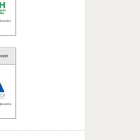
esztési
ezet
jlesztési
u