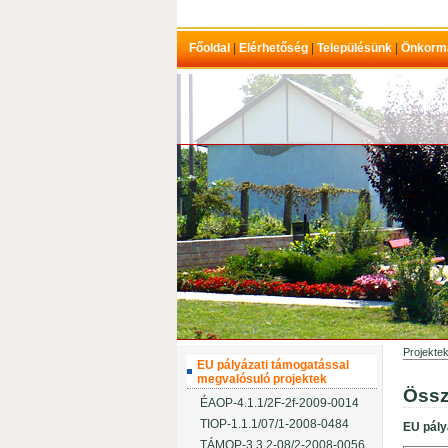
Főoldal
|
Elérhetőség
|
Településünk
|
Önkorm
Projekte
EU pályázati támogatással
megvalósuló projektek
Össz
ÉAOP-4.1.1/2F-2f-2009-0014
TIOP-1.1.1/07/1-2008-0484
EU pály
TÁMOP-3.3.2-08/2-2008-0056