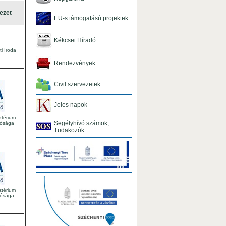
ezet
EU-s támogatású projektek
Kékcsei Híradó
i Iroda
Rendezvények
Civil szervezetek
Jeles napok
ztérium
Segélyhívó számok,
tósága
Tudakozók
ztérium
tósága