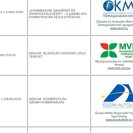
„GYERMEKEINK SIKERÉÉRT ÉS
3.1.4-08/2-2009-
ÉRVÉNYESÜLÉSÉÉRT” – A SZEMÉLYES
KOMPETENCIÁK FEJLESZTÉSÉVEL
Oktatási és Kulturális Minis
Támogatáskezelő Igazga
www.okmt.hu
KÉKCSE TELEPÜLÉS KÖZPONTI ZÖLD
2061714733
TERÜLET
Mezőgazdasági és Vidékfejl
Hivatal
www.mvh.gov.hu
1.2/B-09-2010-
KÉKCSE KÖZMŰPÓTLÓS
SZENNYVÍZBERUHÁZÁS
Észak-Alföldi Regionális Fej
Ügynökség
www.eszakalfold.hu