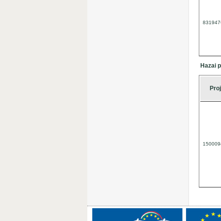
831947
Hazai p
Pro
150009