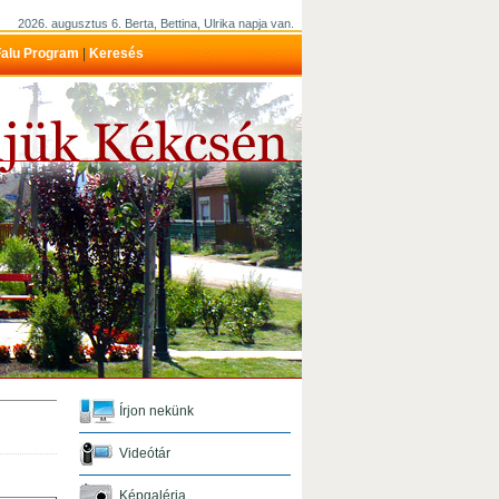
2026. augusztus 6. Berta, Bettina, Ulrika napja van.
alu Program
|
Keresés
Írjon nekünk
Videótár
Képgaléria