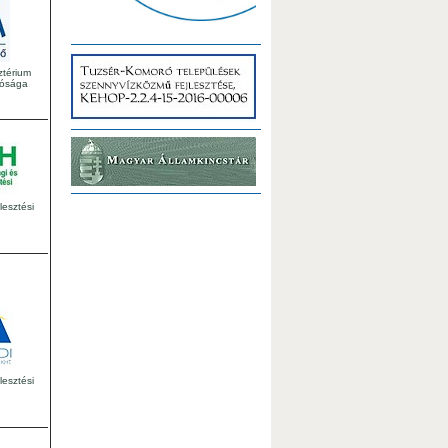
ztérium
tósága
esztési
lesztési