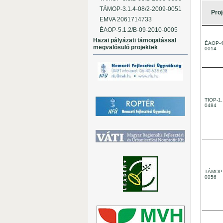
TÁMOP-3.1.4-08/2-2009-0051
Proj
EMVA 2061714733
ÉAOP-5.1.2/B-09-2010-0005
Hazai pályázati támogatással
ÉAOP-4.
megvalósuló projektek
0014
TIOP-1.
0484
TÁMOP-
0056