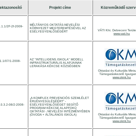
ektazonosító
Projekt címe
Közreműködő szerv
MÉLTÁNYOS OKTATÁS-NEVELÉSI
1.1/2F-2f-2009-
KÖRNYEZET MEGTEREMTÉSÉVEL AZ
VÁTI Kht. Debreceni Terület
ESÉLYEGYENLŐSÉGÉRT
www.vati.hu
AZ "INTELLIGENS ISKOLA" MODELL
1.1/07/1-2008-
INFRASTRUKTURÁLIS ALAPJAINAK
LERAKÁSA KÉKCSE KÖZSÉGBEN
Oktatási és Kulturális Minis
Támogatáskezelő Igazga
www.okmt.hu
„A KOMPLEX PREVENCIÓS SZEMLÉLET
ÉRVÉNYESÜLÉSÉÉRT” -
3.3.2-08/2-2008-
ESÉLYEGYENLŐSÉGET SEGÍTŐ
PROGRAM KÉKCSE ALAPFOKÚ
OKTATÁSI - NEVELÉSI INTÉZMÉNYÉBEN
Oktatási és Kulturális Minis
(ÓVODA + ÁLTALÁNOS ISKOLA)
Támogatáskezelő Igazga
www.okmt.hu