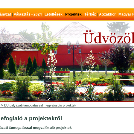
ányzat
|
Választás - 2024
|
Letöltések
|
Projektek
|
Térkép
|
ASzakkör
|
Magyar F
>
k
EU pályázati támogatással megvalósuló projektek
efoglaló a projektekről
ázati támogatással megvalósuló projektek