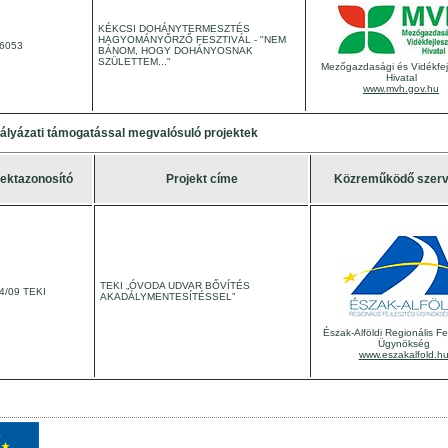
KÉKCSI DOHÁNYTERMESZTÉS
HAGYOMÁNYŐRZŐ FESZTIVÁL -
"NEM
6053
BÁNOM, HOGY DOHÁNYOSNAK
SZÜLETTEM..."
Mezőgazdasági és Vidékfejl
Hivatal
www.mvh.gov.hu
ályázati támogatással megvalósuló projektek
jektazonosító
Projekt címe
Közreműködő szerv
TEKI „ÓVODA UDVAR BŐVÍTÉS
4/09 TEKI
AKADÁLYMENTESÍTÉSSEL”
Észak-Alföldi Regionális Fe
Ügynökség
www.eszakalfold.h