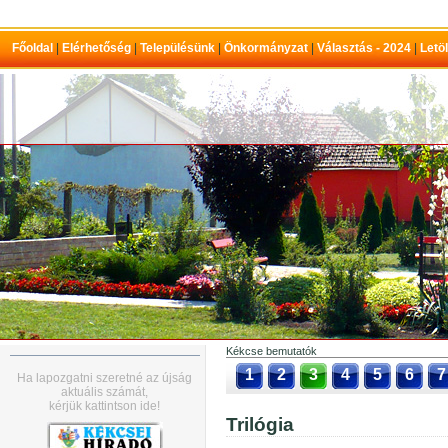
Főoldal
|
Elérhetőség
|
Településünk
|
Önkormányzat
|
Választás - 2024
|
Letö
Kékcse bemutatók
1
2
3
4
5
6
7
Ha lapozgatni szeretné az újság
aktuális számát,
kérjük kattintson ide!
Trilógia